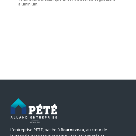
aluminium.
L'entreprise
PETE
, basée à
Bournezeau
, au cœur de
la
Vendée
, propose aux particuliers, collectivités et